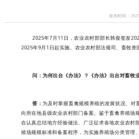
发布时间：20
2025
年
7
月
11
日，农业农村部部长韩俊签发
20
2025
年
9
月
1日起实施。农业农村部法规司、畜牧兽
问：
为何出台
《办法》
？《办法》
出台
对畜牧
答：
为
及时掌握畜禽规模养殖的发展状况
、
对
向所在地县级农业农村部门备案。
鉴于
畜禽
养殖场
在认真总结地方经验做法
、
广泛征求各地
农业农村
殖场规模标准和备案程序，为实施养殖场分类管理