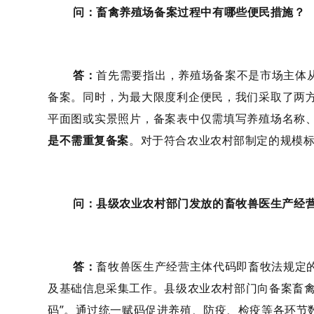
问：
畜禽养殖场
备案过程中有哪些便民措施？
答：
首先
需要指出
，养殖场备案不
是
市场主体
备案。同时，为最大限度利企便民，我们采取了两
平面图或实景照片
，
备案表中
仅需
填写养殖场名称
是不需重复备案
。
对于
符合农业农村部制定的规模
问：
县级农业农村部门
发放
的
畜牧兽医生产经
答：
畜牧兽医生产经营主体代码
即
畜牧法规定
及基础信息采集工作。
县级农业农村部门向
备案畜
码”
。通过统一赋码
促进养殖、防疫、检疫等各环节