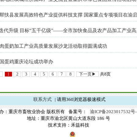
帮扶县发展高效特色产业提供科技支撑 国家重点专项项目在渝
”迭代升级 目标“五千亿级”——全市加快食品及农产品加工产业
肉蛋奶加工产业高质量发展沙龙活动取得圆满成功
3中国蛋鸡重庆论坛成功举办
1
2
3
4
5
6
7
8
下一页▶
共8页
联系方式
| 请用360浏览器极速模式
办：重庆市畜牧业协会 版权所有 备案号：
渝ICP备2023017532号-
地址：重庆市渝北区黄山大道东段 186 号
技术支持：禾益科技