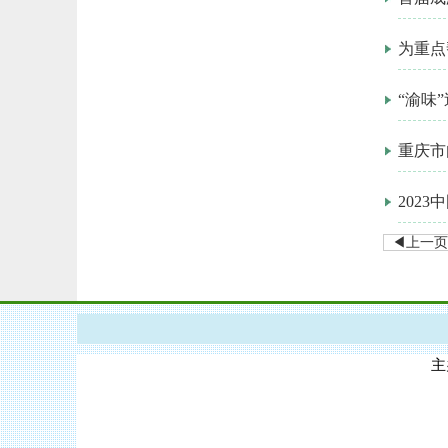
为重点
“渝味
重庆市
202
◀上一页
主