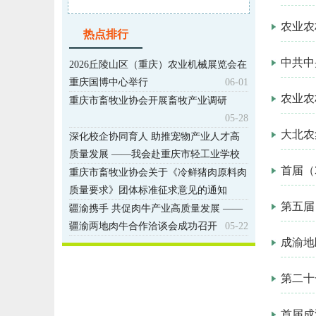
农业农
热点排行
中共中
2026丘陵山区（重庆）农业机械展览会在
重庆国博中心举行
06-01
农业农
重庆市畜牧业协会开展畜牧产业调研
05-28
大北农
深化校企协同育人 助推宠物产业人才高
质量发展 ——我会赴重庆市轻工业学校
首届（
开展专项交流座谈
05-25
重庆市畜牧业协会关于《冷鲜猪肉原料肉
质量要求》团体标准征求意见的通知
第五届
05-25
疆渝携手 共促肉牛产业高质量发展 ——
疆渝两地肉牛合作洽谈会成功召开
05-22
成渝地
第二十
首届成