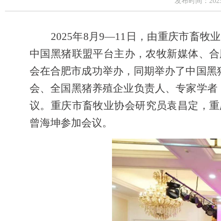
发布时间：20
202
5
年
8
月
9—11
日，由重庆市畜牧业
中国黑猪联盟平台主办，农牧新媒体、合
会在合肥市成功举办，同期举办了中国黑
会、全国黑猪养殖企业负责人、专家学者
议。重庆市畜牧业协会
研究员
袁昌定
，
重
曾海坤
参加会议。